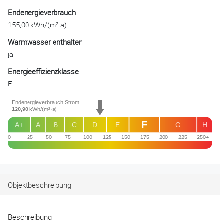
Endenergie­verbrauch
155,00 kWh/(m²·a)
Warmwasser enthalten
ja
Energie­effizienz­klasse
F
Endenergieverbrauch Strom
120,90
kWh/(m²·a)
F
A+
A
B
C
D
E
G
H
0
25
50
75
100
125
150
175
200
225
250+
Objekt­beschreibung
Beschreibung