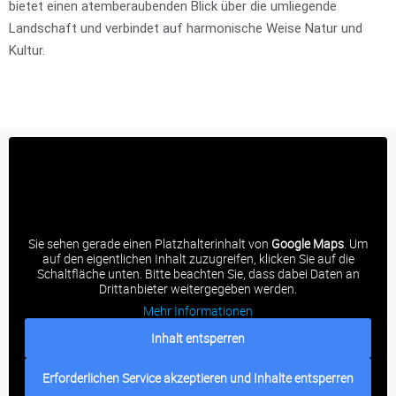
bietet einen atemberaubenden Blick über die umliegende
Landschaft und verbindet auf harmonische Weise Natur und
Kultur.
Sie sehen gerade einen Platzhalterinhalt von
Google Maps
. Um
auf den eigentlichen Inhalt zuzugreifen, klicken Sie auf die
Schaltfläche unten. Bitte beachten Sie, dass dabei Daten an
Drittanbieter weitergegeben werden.
Mehr Informationen
Inhalt entsperren
Erforderlichen Service akzeptieren und Inhalte entsperren